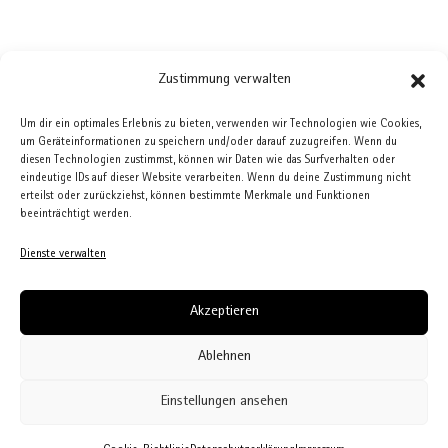
Zustimmung verwalten
←
Basilika Weingarten, Bleiabdeckungen
St. Philippus und Jakobus, Bergatreute
→
Um dir ein optimales Erlebnis zu bieten, verwenden wir Technologien wie Cookies,
um Geräteinformationen zu speichern und/oder darauf zuzugreifen. Wenn du
diesen Technologien zustimmst, können wir Daten wie das Surfverhalten oder
eindeutige IDs auf dieser Website verarbeiten. Wenn du deine Zustimmung nicht
erteilst oder zurückziehst, können bestimmte Merkmale und Funktionen
beeinträchtigt werden.
Dienste verwalten
Akzeptieren
Impressum
Ablehnen
Datenschutzerklärung
Einstellungen ansehen
Cookie-Richtlinie (EU)