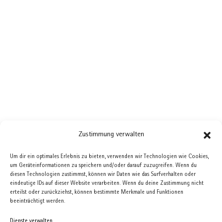
←
Das historische Kupferdach der Hofküche
Zustimmung verwalten
(1780), Landshut
Kapellenbau der Stadtresidenz Landshut
→
Um dir ein optimales Erlebnis zu bieten, verwenden wir Technologien wie Cookies,
um Geräteinformationen zu speichern und/oder darauf zuzugreifen. Wenn du
diesen Technologien zustimmst, können wir Daten wie das Surfverhalten oder
eindeutige IDs auf dieser Website verarbeiten. Wenn du deine Zustimmung nicht
erteilst oder zurückziehst, können bestimmte Merkmale und Funktionen
beeinträchtigt werden.
Dienste verwalten